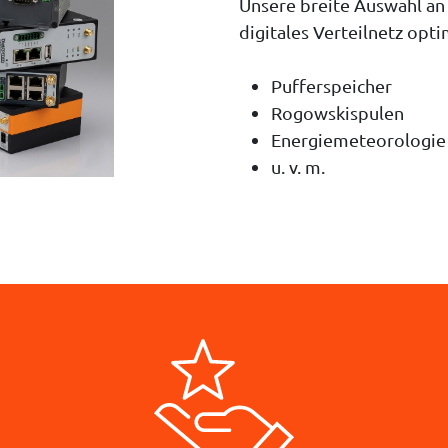
Unsere breite Auswahl an
digitales Verteilnetz opti
Pufferspeicher
Rogowskispulen
Energiemeteorologie
u. v. m.