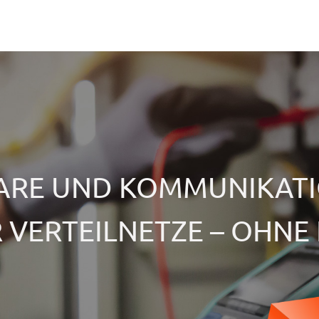
er & Referenzen
Newsroom
Über GridCal
Kontakt
ARE UND KOMMUNIKATI
R VERTEILNETZE – OHN