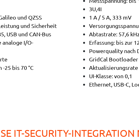
Messspannung: bis
3U,4I
Galileo und QZSS
1 A / 5 A, 333 mV
eistung und Sicherheit
Versorgungsspannu
485, USB und CAN-Bus
Abtastrate: 57,6 kH
e analoge I/O-
Erfassung: bis zur 
Powerquality nach 
rte
GridCal Bootloader
-25 bis 70 °C
Aktualisierungsrate
UI-Klasse: von 0,1
Ethernet, USB-C, Lo
SE IT-SECURITY-INTEGRATION