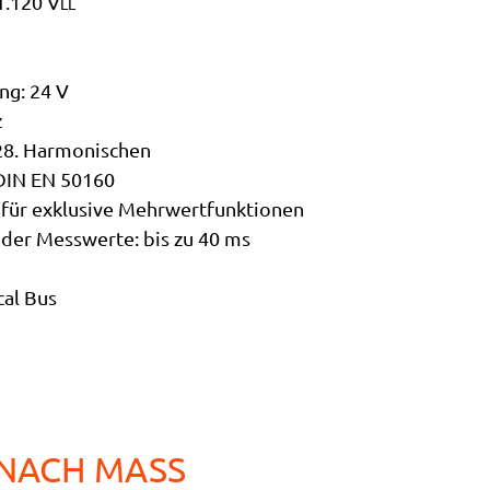
1.120 V
LL
ng: 24 V
z
128. Harmonischen
DIN EN 50160
 für exklusive Mehrwertfunktionen
 der Messwerte: bis zu 40 ms
cal Bus
 NACH MASS